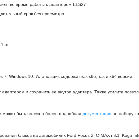
биля во время работы с адаптером ELS27
длительный срок без присмотра.
 1шт.
 7, Windows 10. Установщик содержит как x86, так и x64 версии.
с адаптером и сохранить ее внутри адаптера. Также утилита позво
же может быть полезна более подробная
документация
по набору к
ования блоков на автомобилях Ford Focus 2, C-MAX mk1, Kuga mk1