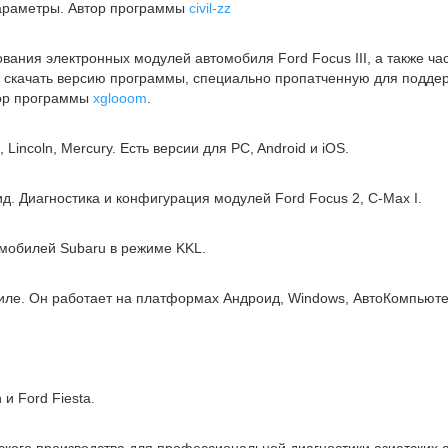
параметры. Автор программы
civil-zz
ания электронных модулей автомобиля Ford Focus III, а также ч
жно скачать версию программы, специально пропатченную для подд
тор программы
xglooom
.
incoln, Mercury. Есть версии для PC, Android и iOS.
. Диагностика и конфигурация модулей Ford Focus 2, C-Max I.
омобилей Subaru в режиме KKL.
ле. Он работает на платформах Андроид, Windows, АвтоКомпьютер
и Ford Fiesta.