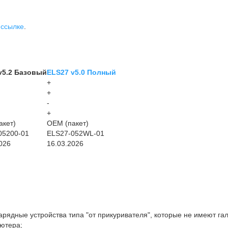
о
ссылке
.
v5.2 Базовый
ELS27
v5.0 Полный
+
+
-
+
акет)
OEM (пакет)
05200-01
ELS27-052WL-01
026
16.03.2026
арядные устройства типа "от прикуривателя", которые не имеют г
ютера;