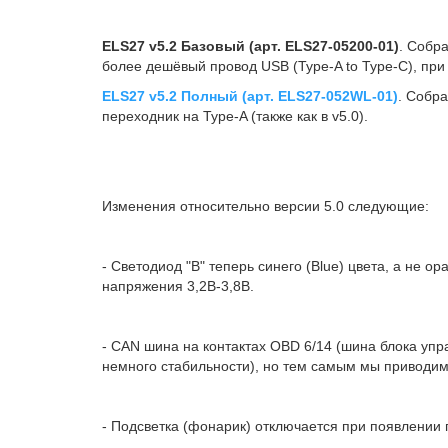
ELS27 v5.2 Базовый (арт. ELS27-05200-01)
. Собр
более дешёвый провод USB (Type-A to Type-C), при 
ELS27 v5.2 Полный (арт. ELS27-052WL-01)
. Собр
переходник на Type-A (также как в v5.0).
Изменения относительно версии 5.0 следующие:
- Светодиод "B" теперь синего (Blue) цвета, а не о
напряжения 3,2В-3,8В.
- CAN шина на контактах OBD 6/14 (шина блока упр
немного стабильности), но тем самым мы приводим 
- Подсветка (фонарик) отключается при появлении