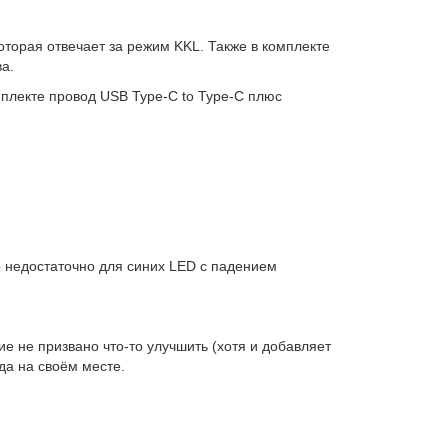
оторая отвечает за режим KKL. Также в комплекте
ва.
мплекте провод USB Type-C to Type-C плюс
что недостаточно для синих LED с падением
е не призвано что-то улучшить (хотя и добавляет
да на своём месте.