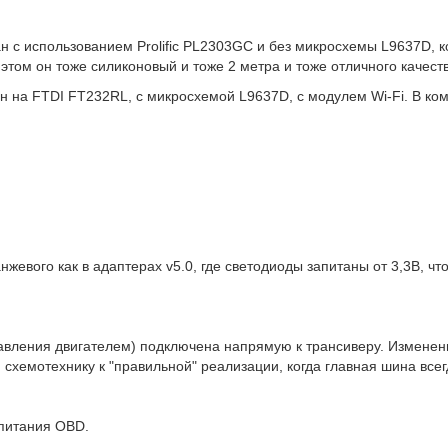
ан с использованием Prolific PL2303GC и без микросхемы L9637D, к
этом он тоже силиконовый и тоже 2 метра и тоже отличного качест
ан на FTDI FT232RL, с микросхемой L9637D, с модулем Wi-Fi. В ко
ранжевого как в адаптерах v5.0, где светодиоды запитаны от 3,3В, 
авления двигателем) подключена напрямую к трансиверу. Изменени
схемотехнику к "правильной" реализации, когда главная шина всег
 питания OBD.