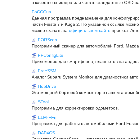
в качестве снифера или читать стандартные OBD 
FoCCCus
Данная программа предназначена для конфигуриров
части Fiesta 7 и Kuga 2. По указанной ссылке мо
можно скачать на
официальном сайте
проекта. Ав
FORScan
Программный сканер для автомобилей Ford, Mazda, L
FFConfigLite
Приложение для смартфонов, планшетов на андроид
FreeSSM
Аналог Subaru System Monitor для диагностики авт
HobDrive
Это мощный бортовой компьютер в вашем автомоби
STool
Программа для корректировки одометров.
ELM-FFn
Программа для работы с автомобилями Ford Fusion 
DAP4CS