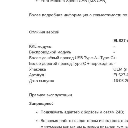
Ford Medium Speed CAN (MS CAN)
Более подробная информация о совместимости п
Отличия версий
ELS27 
KKL модуль
-
Беспроводной модуль
-
Более дешёвый провод USB Type-A - Type-C
+
Более дорогой провод Type-C + переходник
-
Упаковка
OEM (п
Артикул
ELS27-
Дата выпуска
16.03.2
Правила эксплуатации
Запрещено:
Подключать адаптер к бортовым сетям 24В;
Во время работы с адаптером использовать з
минусовым контактом штекера питания компь