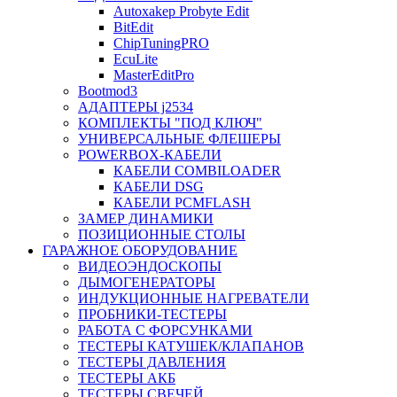
Autoxakep Probyte Edit
BitEdit
ChipTuningPRO
EcuLite
MasterEditPro
Bootmod3
АДАПТЕРЫ j2534
КОМПЛЕКТЫ "ПОД КЛЮЧ"
УНИВЕРСАЛЬНЫЕ ФЛЕШЕРЫ
POWERBOX-КАБЕЛИ
КАБЕЛИ COMBILOADER
КАБЕЛИ DSG
КАБЕЛИ PCMFLASH
ЗАМЕР ДИНАМИКИ
ПОЗИЦИОННЫЕ СТОЛЫ
ГАРАЖНОЕ ОБОРУДОВАНИЕ
ВИДЕОЭНДОСКОПЫ
ДЫМОГЕНЕРАТОРЫ
ИНДУКЦИОННЫЕ НАГРЕВАТЕЛИ
ПРОБНИКИ-ТЕСТЕРЫ
РАБОТА С ФОРСУНКАМИ
ТЕСТЕРЫ КАТУШЕК/КЛАПАНОВ
ТЕСТЕРЫ ДАВЛЕНИЯ
ТЕСТЕРЫ АКБ
ТЕСТЕРЫ СВЕЧЕЙ