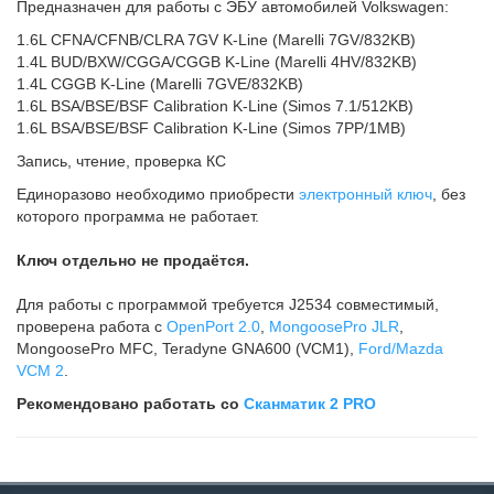
Предназначен для работы с ЭБУ автомобилей Volkswagen:
1.6L CFNA/CFNB/CLRA 7GV K-Line (Marelli 7GV/832KB)
1.4L BUD/BXW/CGGA/CGGB K-Line (Marelli 4HV/832KB)
1.4L CGGB K-Line (Marelli 7GVE/832KB)
1.6L BSA/BSE/BSF Calibration K-Line (Simos 7.1/512KB)
1.6L BSA/BSE/BSF Calibration K-Line (Simos 7PP/1MB)
Запись, чтение, проверка КС
Единоразово необходимо приобрести
электронный ключ
, без
которого программа не работает.
Ключ отдельно не продаётся.
Для работы с программой требуется J2534 совместимый,
проверена работа с
OpenPort 2.0
,
MongoosePro JLR
,
MongoosePro MFC, Teradyne GNA600 (VCM1),
Ford/Mazda
VCM 2
.
Рекомендовано работать со
Сканматик 2 PRO