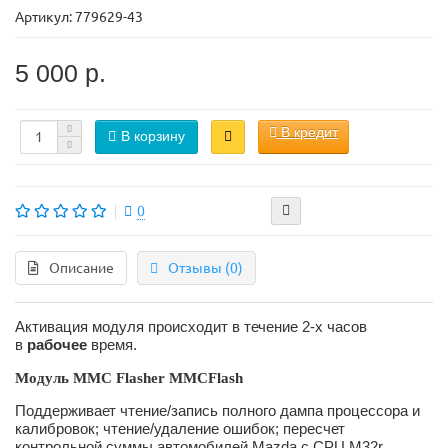
Артикул:
779629-43
5 000 р.
В кредит
В корзину
0
Описание
Отзывы (0)
Активация модуля происходит в течение 2-х часов
в
рабочее
время.
Модуль MMC Flasher MMCFlash
Поддерживает чтение/запись полного дампа процессора и
калибровок; чтение/удаление ошибок; пересчет
контрольной суммы автомобилей Mazda с CPU M32r