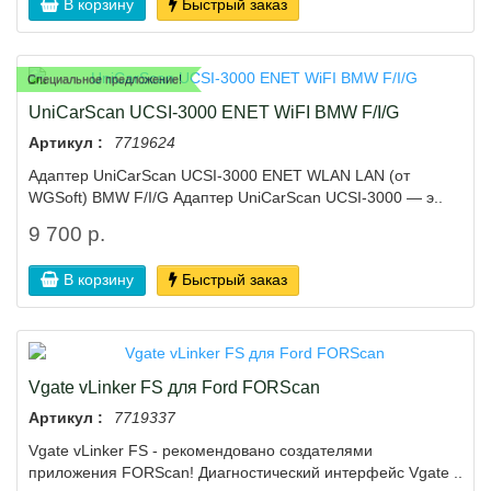
В корзину
Быстрый заказ
Специальное предложение!
UniCarScan UCSI-3000 ENET WiFI BMW F/I/G
Артикул :
7719624
Адаптер UniCarScan UCSI-3000 ENET WLAN LAN (от
WGSoft) BMW F/I/G Адаптер UniCarScan UCSI-3000 — э..
9 700 р.
В корзину
Быстрый заказ
Vgate vLinker FS для Ford FORScan
Артикул :
7719337
Vgate vLinker FS - рекомендовано создателями
приложения FORScan! Диагностический интерфейс Vgate ..