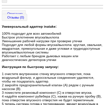
Описание
Отзывы (0)
Универсальный адаптер inatake:
100% подходит для всех автомобилей
Быстрое уплотнение впуска/выхлопа
Уменьшение рабочей нагрузки при проверке утечки
Подходит для любой формы впуска/выхлопа: круглая, овальная,
квадратная, прямоугольная и даже угловая и труднодоступные
впускные/выхлопные системы
Работает с любым брендом дымовых машин или
диагностических детекторов утечки
Инструкция по быстрому запуску:
1 очистите внутреннюю стенку впускного отверстия, пока
воздушный фильтр, и дроссельные соединения удаляются,
чтобы не поцарапать адаптер.
2 закройте предохранительный клапан (A) рядом с ручным
насосом (B).
3 поместите резиновый компонент (C) в отверстие впуска.
4 надуйте компонент рубебера (C), нажав на ручную пробку (B),
пока отверстие впускного отверстия не будет герметичным.
5 теперь система готова к тестированию, вводит воздух/дым в