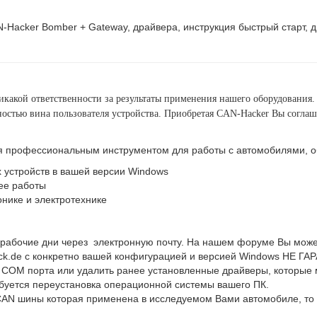
N-Hacker Bomber + Gateway, драйвера, инструкция быстрый старт, д
никакой ответственности за результаты применения нашего оборудования.
лностью вина пользователя устройства. Приобретая CAN-Hacker Вы согл
я профессиональным инструментом для работы с автомобилями, обя
 устройств в вашей версии Windows
ее работы
нике и электротехнике
 рабочие дни через электронную почту. На нашем форуме Вы може
ack.de с конкретно вашей конфигурацией и версией Windows НЕ 
 COM порта или удалить ранее установленные драйверы, которые 
ебуется переустановка операционной системы вашего ПК.
CAN шины которая применена в исследуемом Вами автомобиле, то 