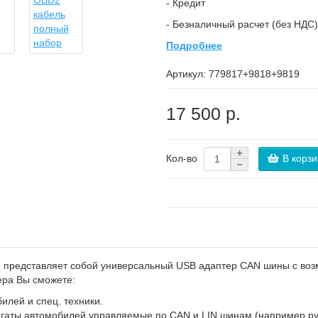
- Кредит
- Безналичный расчет (без НДС)
Подробнее
Артикул:
779817+9818+9819
17 500 р.
В корзи
Кол-во
т, представляет собой универсальный USB адаптер CAN шины с воз
ера Вы сможете:
илей и спец. техники.
регаты автомобилей управляемые по CAN и LIN шинам (например ру