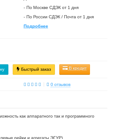
- По Москве СДЭК от 1 дня
- По России СДЭК / Почта от 1 дня
Подробнее
В кредит
ну
Быстрый заказ
0 отзывов
можность как аппаратного так и программного
левые рейки и агрегаты ЭГУР)