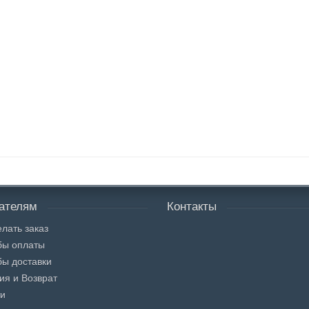
ателям
Контакты
елать заказ
бы оплаты
ы доставки
ия и Возврат
ти