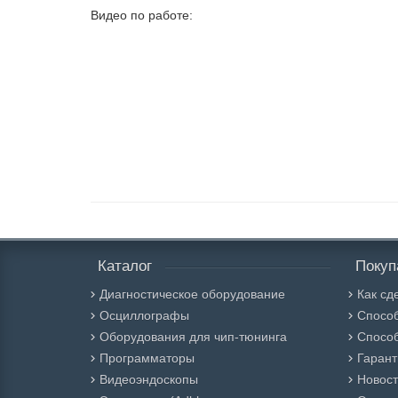
Видео по работе:
Каталог
Покуп
Диагностическое оборудование
Как сд
Осциллографы
Спосо
Оборудования для чип-тюнинга
Способ
Программаторы
Гарант
Видеоэндоскопы
Новос