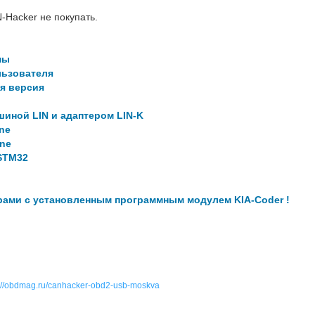
-Hacker не покупать.
мы
льзователя
ая версия
шиной LIN и адаптером LIN-K
ne
ine
STM32
орами с установленным программным модулем KIA-Coder !
s://obdmag.ru/canhacker-obd2-usb-moskva