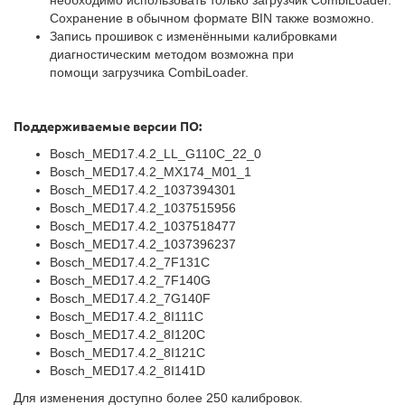
необходимо использовать только загрузчик CombiLoader.
Сохранение в обычном формате BIN также возможно.
Запись прошивок с изменёнными калибровками
диагностическим методом возможна при
помощи загрузчика CombiLoader.
Поддерживаемые версии ПО:
Bosch_MED17.4.2_LL_G110C_22_0
Bosch_MED17.4.2_MX174_M01_1
Bosch_MED17.4.2_1037394301
Bosch_MED17.4.2_1037515956
Bosch_MED17.4.2_1037518477
Bosch_MED17.4.2_1037396237
Bosch_MED17.4.2_7F131C
Bosch_MED17.4.2_7F140G
Bosch_MED17.4.2_7G140F
Bosch_MED17.4.2_8I111C
Bosch_MED17.4.2_8I120C
Bosch_MED17.4.2_8I121C
Bosch_MED17.4.2_8I141D
Для изменения доступно более 250 калибровок.