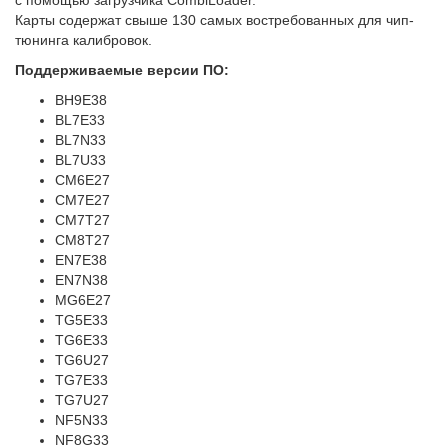
с помощью загрузчика CombiLoader.
Карты содержат свыше 130 самых востребованных для чип-
тюнинга калибровок.
Поддерживаемые версии ПО:
BH9E38
BL7E33
BL7N33
BL7U33
CM6E27
CM7E27
CM7T27
CM8T27
EN7E38
EN7N38
MG6E27
TG5E33
TG6E33
TG6U27
TG7E33
TG7U27
NF5N33
NF8G33