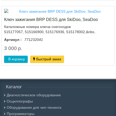
Ключ зажигания BRP DESS для SkiDoo, SeaDoo
Каталожные номера ключа снегоходов
515177057, 515166900, 515176936, 515178002,&nbs..
Артикул :
771232041
3 000 р.
В корзину
Быстрый заказ
Каталог
Диагностическое оборудование
Осциллографы
Оборудования для чип-тюнинга
Программаторы