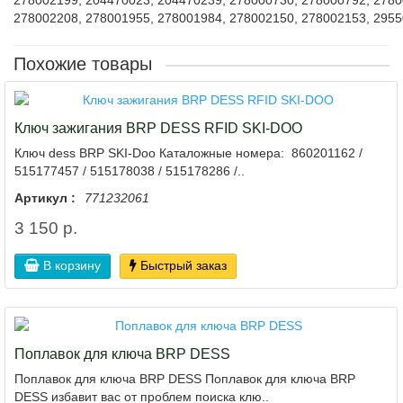
278002199, 204470023, 204470239, 278000730, 278000792, 2780
278002208, 278001955, 278001984, 278002150, 278002153, 295
Похожие товары
Ключ зажигания BRP DESS RFID SKI-DOO
Ключ dess BRP SKI-Doo Каталожные номера: 860201162 /
515177457 / 515178038 / 515178286 /..
Артикул :
771232061
3 150 р.
В корзину
Быстрый заказ
Поплавок для ключа BRP DESS
Поплавок для ключа BRP DESS Поплавок для ключа BRP
DESS избавит вас от проблем поиска клю..