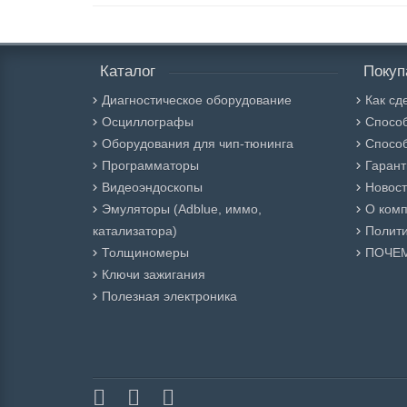
Каталог
Покуп
Диагностическое оборудование
Как сд
Осциллографы
Спосо
Оборудования для чип-тюнинга
Способ
Программаторы
Гарант
Видеоэндоскопы
Новос
Эмуляторы (Adblue, иммо,
О ком
катализатора)
Полити
Толщиномеры
ПОЧЕ
Ключи зажигания
Полезная электроника