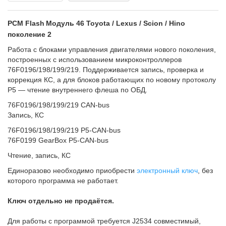
PCM Flash
Модуль 46 Toyota / Lexus / Scion / Hino
поколение 2
Работа с блоками управления двигателями нового поколения,
построенных с использованием микроконтроллеров
76F0196/198/199/219. Поддерживается запись, проверка и
коррекция КС, а для блоков работающих по новому протоколу
P5 — чтение внутреннего флеша по ОБД.
76F0196/198/199/219 CAN-bus
Запись, КС
76F0196/198/199/219 P5-CAN-bus
76F0199 GearBox P5-CAN-bus
Чтение, запись, КС
Единоразово необходимо приобрести
электронный ключ
, без
которого программа не работает.
Ключ отдельно не продаётся.
Для работы с программой требуется J2534 совместимый,