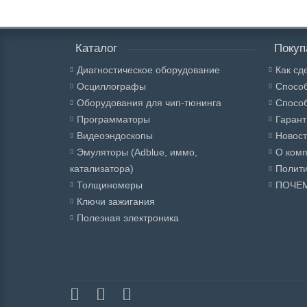
Каталог
Покуп
Диагностическое оборудование
Как сд
Осциллографы
Спосо
Оборудования для чип-тюнинга
Способ
Программаторы
Гарант
Видеоэндоскопы
Новос
Эмуляторы (Adblue, иммо,
О ком
катализатора)
Полити
Толщиномеры
ПОЧЕ
Ключи зажигания
Полезная электроника