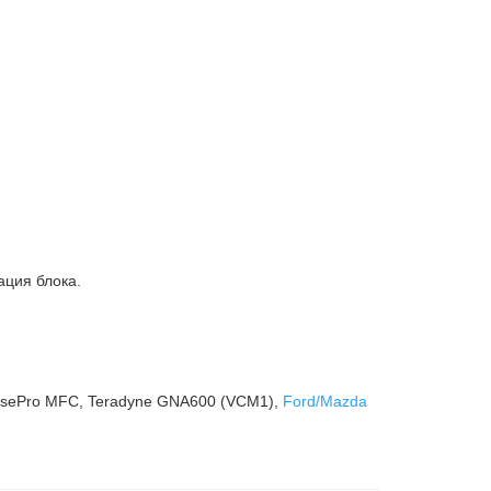
ация блока.
osePro MFC, Teradyne GNA600 (VCM1),
Ford/Mazda