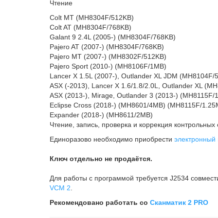
Чтение
Colt MT (MH8304F/512KB)
Colt AT (MH8304F/768KB)
Galant 9 2.4L (2005-) (MH8304F/768KB)
Pajero AT (2007-) (MH8304F/768KB)
Pajero MT (2007-) (MH8302F/512KB)
Pajero Sport (2010-) (MH8106F/1MB)
Lancer X 1.5L (2007-), Outlander XL JDM (MH8104F/
ASX (-2013), Lancer X 1.6/1.8/2.0L, Outlander XL (
ASX (2013-), Mirage, Outlander 3 (2013-) (MH8115F/
Eclipse Cross (2018-) (MH8601/4MB) (MH8115F/1.25
Expander (2018-) (MH8611/2MB)
Чтение, запись, проверка и коррекция контрольны
Единоразово необходимо приобрести
электронный
Ключ отдельно не продаётся.
Для работы с программой требуется J2534 совмес
VCM 2
.
Рекомендовано работать со
Сканматик 2 PRO