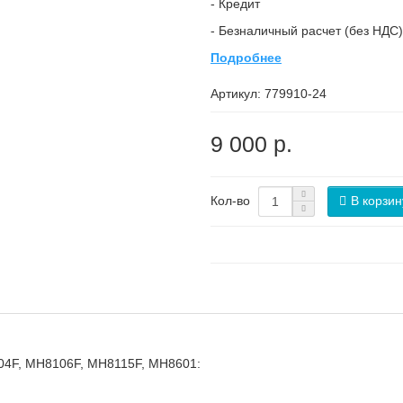
- Кредит
- Безналичный расчет (без НДС)
Подробнее
Артикул:
779910-24
9 000 р.
В корзин
Кол-во
04F, MH8106F, MH8115F, MH8601: