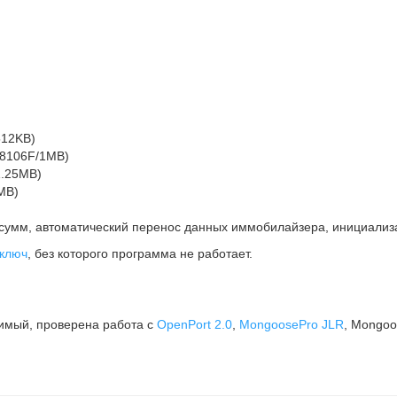
512KB)
MH8106F/1MB)
1.25MB)
MB)
х сумм, автоматический перенос данных иммобилайзера, инициализ
 ключ
, без которого программа не работает.
тимый, проверена работа с
OpenPort 2.0
,
MongoosePro JLR
, Mongo