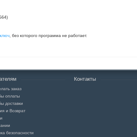
564)
 ключ
, без которого программа не работает.
ателям
Контакты
елать заказ
бы оплаты
ы доставки
ия и Возврат
ти
пании
ка безопасности