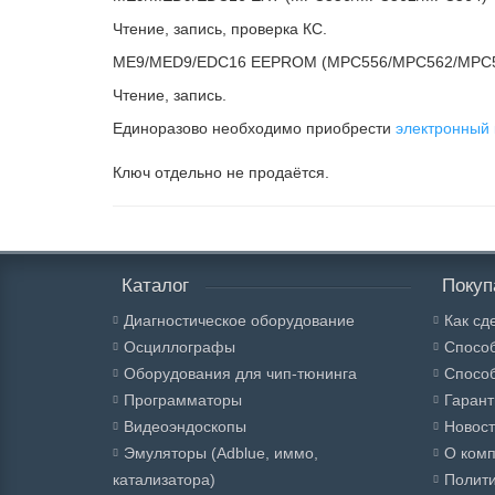
Чтение, запись, проверка КС.
ME9/MED9/EDC16 EEPROM (MPC556/MPC562/MPC
Чтение, запись.
Единоразово необходимо приобрести
электронный
Ключ отдельно не продаётся.
Каталог
Покуп
Диагностическое оборудование
Как сд
Осциллографы
Спосо
Оборудования для чип-тюнинга
Способ
Программаторы
Гарант
Видеоэндоскопы
Новос
Эмуляторы (Adblue, иммо,
О ком
катализатора)
Полити