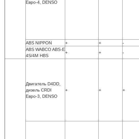
Евро-4, DENSO
ABS NIPPON
+
+
-
ABS WABCO ABS-E
+
+
-
4S/4M HBS
Двигатель D4DD,
дизель CRDI
+
+
+
Евро-3, DENSO