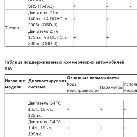
SRS (ТАГАЗ)
+
-
-
Двигатель 2.0л
140л.с. L4 DOHC, с
+
+
-
2005г. (OBD-II)
Tucson
Двигатель 2.7л
173л.с. V6 DOHC, с
+
+
-
2005г. (OBD-II)
Таблица поддерживаемых коммерческих автомобилей
KIA
Основные возможности
Название
Диагностируемая
Коды
Испол
модели
система
Параметры
неисправностей
механ
Двигатель G4FC
1.6л., 16 кл.,
+
+
+
122л.с.
Двигатель G4FA
1.4л., 16 кл.,
+
+
+
109л.с.