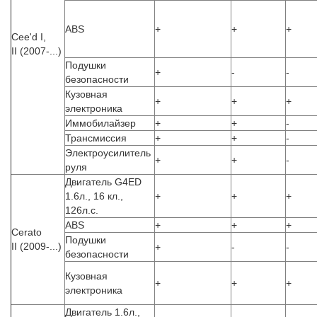
ABS
+
+
+
Cee'd I,
II (2007-...)
Подушки
+
-
-
безопасности
Кузовная
+
+
+
электроника
Иммобилайзер
+
+
-
Трансмиссия
+
+
-
Электроусилитель
+
+
-
руля
Двигатель G4ED
1.6л., 16 кл.,
+
+
+
126л.с.
ABS
+
+
+
Cerato
Подушки
II (2009-...)
+
-
-
безопасности
Кузовная
+
+
+
электроника
Двигатель 1.6л.,