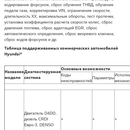
кодирование форсунок, сброс обучения ТНВД, обучение
педали газа, корректировка VIN, ограничение скорости,
длительность ХХ, максимальные обороты, тест протечек,
установка коэффициента расчета скорости колес, сброс
давления топлива, сброс адаптаций EGR, сброс
автоматического определения, сброс вихревого клапана,
сброс кодов форсунок и др.
Таблица поддерживаемых коммерческих автомобилей
Hyundai*
Основные возможности
Название
Диагностируемая
Коды
Исполн
модели
система
Параметры
неисправностей
механи
Двигатель D4DD,
дизель CRDI
+
+
+
Евро-3, DENSO