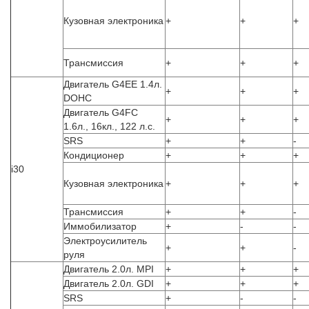
Кузовная электроника
+
+
+
Трансмиссия
+
+
+
Двигатель G4EE 1.4л.
+
+
+
DOHC
Двигатель G4FC
+
+
+
1.6л., 16кл., 122 л.с.
SRS
+
+
-
Кондиционер
+
+
+
i30
Кузовная электроника
+
+
+
Трансмиссия
+
+
-
Иммобилизатор
+
-
-
Электроусилитель
+
+
-
руля
Двигатель 2.0л. MPI
+
+
+
Двигатель 2.0л. GDI
+
+
+
SRS
+
-
-