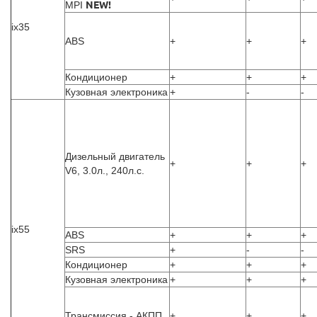
MPI
NEW!
ix35
ABS
+
+
+
Кондиционер
+
+
+
Кузовная электроника
+
-
-
Дизельный двигатель
+
+
+
V6, 3.0л., 240л.с.
ix55
ABS
+
+
+
SRS
+
-
-
Кондиционер
+
+
+
Кузовная электроника
+
+
+
Трансмиссия - АКПП
+
+
+