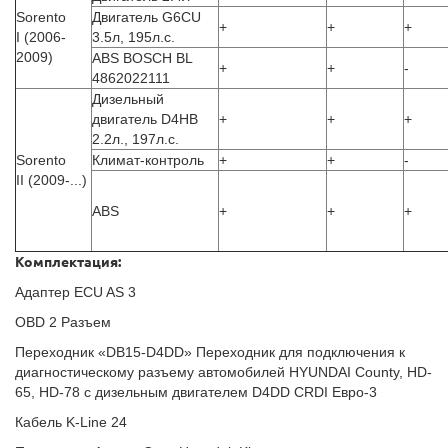
Sorento
Двигатель G6CU
+
+
+
I (2006-
3.5л, 195л.с.
2009)
ABS BOSCH BL
+
+
-
4862022111
Дизельный
двигатель D4HB
+
+
+
2.2л., 197л.с.
Sorento
Климат-контроль
+
+
-
II (2009-...)
ABS
+
+
+
Комплектация:
Адаптер ECU AS 3
OBD 2 Разъем
Переходник «DB15-D4DD» Переходник для подключения к
диагностическому разъему автомобилей HYUNDAI County, HD-
65, HD-78 с дизельным двигателем D4DD CRDI Евро-3
Кабель K-Line 24