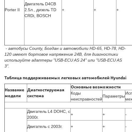
Двигатель D4CB
Porter II
2.5л., дизель TD
+
+
+
CRDi, BOSCH
- автобусы County, Богдан и автомобили HD-65, HD-78, HD-
120 имеют бортовое напряжение 24В, для диагностики
используйте адаптеры "USB-ECU AS 24" или "USB-ECU AS
3".
Таблица поддерживаемых легковых автомобилей Hyundai
Основные возможности
Название
Диагностируемая
Коды
Ис
модели
система
Параметры
неисправностей
ме
Двигатель L4 DOHC, с
+
+
-
2000г.
Двигатель с 2003г.
+
+
-