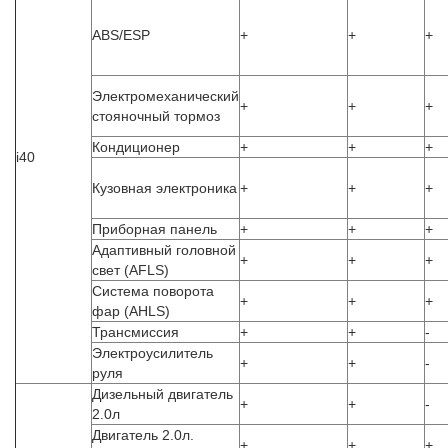
ABS/ESP
+
+
+
Электромеханический
+
+
+
стояночный тормоз
Кондиционер
+
+
+
i40
Кузовная электроника
+
+
+
Приборная панель
+
+
+
Адаптивный головной
+
+
+
свет (AFLS)
Система поворота
+
+
+
фар (AHLS)
Трансмиссия
+
+
-
Электроусилитель
+
+
-
руля
Дизельный двигатель
+
+
-
2.0л
Двигатель 2.0л.
+
+
+