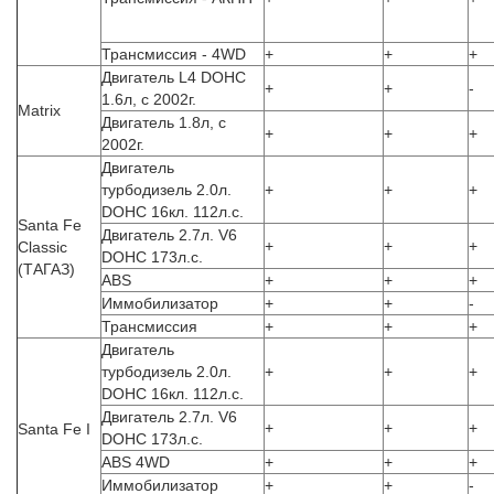
Трансмиссия - 4WD
+
+
+
Двигатель L4 DOHC
+
+
-
1.6л, с 2002г.
Matrix
Двигатель 1.8л, с
+
+
+
2002г.
Двигатель
турбодизель 2.0л.
+
+
+
DOHC 16кл. 112л.с.
Santa Fe
Двигатель 2.7л. V6
+
+
+
Classic
DOHC 173л.с.
(ТАГАЗ)
ABS
+
+
+
Иммобилизатор
+
+
-
Трансмиссия
+
+
+
Двигатель
турбодизель 2.0л.
+
+
+
DOHC 16кл. 112л.с.
Двигатель 2.7л. V6
+
+
+
Santa Fe I
DOHC 173л.с.
ABS 4WD
+
+
+
Иммобилизатор
+
+
-