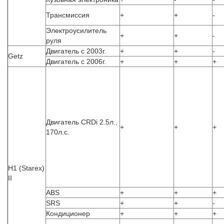
Трансмиссия
+
+
-
Электроусилитель
+
+
-
руля
Двигатель с 2003г.
+
+
-
Getz
Двигатель с 2006г.
+
+
+
Двигатель CRDi 2.5л.,
+
+
+
170л.с.
H1 (Starex)
II
ABS
+
+
+
SRS
+
+
-
Кондиционер
+
+
+