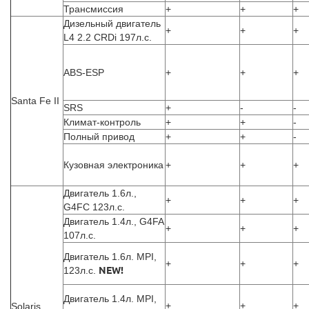
Трансмиссия
+
+
+
Дизельный двигатель
+
+
+
L4 2.2 CRDi 197л.с.
ABS-ESP
+
+
+
Santa Fe II
SRS
+
-
-
Климат-контроль
+
+
-
Полный привод
+
+
-
Кузовная электроника
+
+
+
Двигатель 1.6л.,
+
+
+
G4FC 123л.с.
Двигатель 1.4л., G4FA
+
+
+
107л.с.
Двигатель 1.6л. MPI,
+
+
+
123л.с.
NEW!
Двигатель 1.4л. MPI,
+
+
+
Solaris