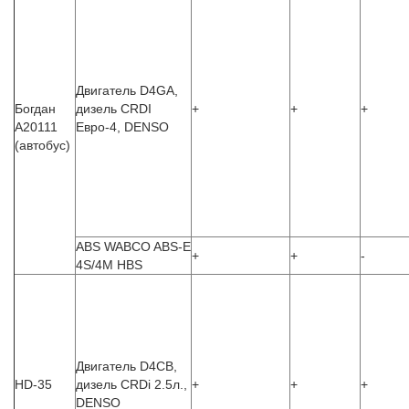
Двигатель D4GA,
Богдан
дизель CRDI
+
+
+
А20111
Евро-4, DENSO
(автобус)
ABS WABCO ABS-E
+
+
-
4S/4M HBS
Двигатель D4CB,
HD-35
дизель CRDi 2.5л.,
+
+
+
DENSO