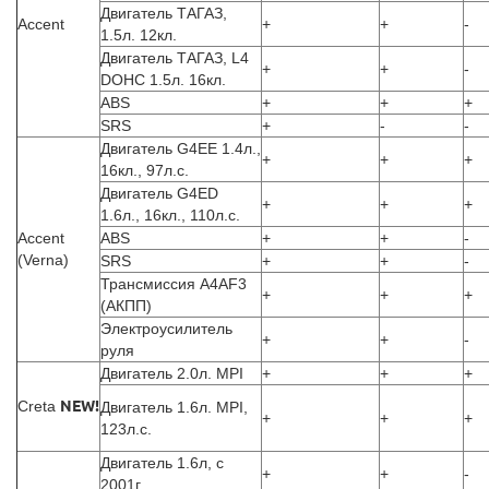
Двигатель ТАГАЗ,
Accent
+
+
-
1.5л. 12кл.
Двигатель ТАГАЗ, L4
+
+
-
DOHC 1.5л. 16кл.
ABS
+
+
+
SRS
+
-
-
Двигатель G4EE 1.4л.,
+
+
+
16кл., 97л.с.
Двигатель G4ED
+
+
+
1.6л., 16кл., 110л.с.
Accent
ABS
+
+
-
(Verna)
SRS
+
+
-
Трансмиссия A4AF3
+
+
+
(АКПП)
Электроусилитель
+
+
-
руля
Двигатель 2.0л. MPI
+
+
+
Creta
NEW!
Двигатель 1.6л. MPI,
+
+
+
123л.с.
Двигатель 1.6л, с
+
+
-
2001г.