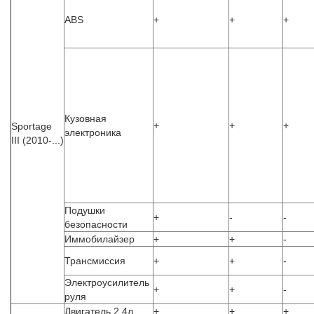
ABS
+
+
+
Кузовная
+
+
+
Sportage
электроника
III (2010-...)
Подушки
+
-
-
безопасности
Иммобилайзер
+
+
-
Трансмиссия
+
+
-
Электроусилитель
+
+
-
руля
Двигатель 2.4л
+
+
+