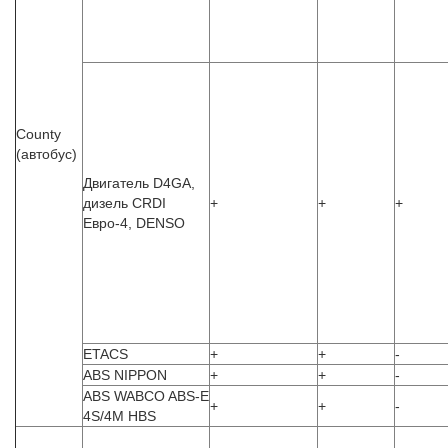
County
(автобус)
Двигатель D4GA,
дизель CRDI
+
+
+
Евро-4, DENSO
ETACS
+
+
-
ABS NIPPON
+
+
-
ABS WABCO ABS-E
+
+
-
4S/4M HBS