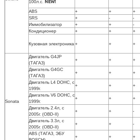
100л.с.
NEW!
ABS
+
+
+
SRS
+
-
-
Иммобилизатор
+
+
-
Кондиционер
+
+
+
Кузовная электроника
+
+
+
Двигатель G4JP
+
+
+
(ТАГАЗ)
Двигатель G4GC
+
+
+
(ТАГАЗ)
Двигатель L4 DOHC, с
+
+
+
1999г.
Двигатель V6 DOHC, с
+
+
+
Sonata
1999г.
Двигатель 2.4л, с
+
+
-
2005г. (OBD-II)
Двигатель 3.3л, с
+
+
-
2005г. (OBD-II)
ABS (ТАГАЗ, ЭБУ
+
+
+
BOSCH)