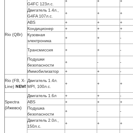
+
+
+
G4FC 123л.с.
Двигатель 1.4л.,
+
+
+
G4FA 107л.с.
ABS
+
+
+
Кондиционер
+
+
+
Rio (QBr)
Кузовная
+
+
-
электроника
Трансмиссия
+
+
-
Подушки
+
-
-
безопасности
Иммобилизатор
+
+
-
Rio (FB, X-
Двигатель 1.4л.
+
+
+
Line)
NEW!
MPI, 100л.с.
Двигатель 1.6л
+
+
-
Spectra
ABS
+
+
+
(Ижевск)
Подушка
+
-
-
безопасности
Двигатель 2.0л.,
+
+
+
150л.с.