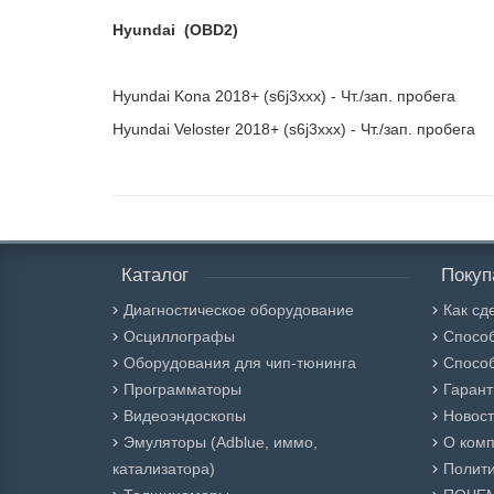
Hyundai (OBD2)
Hyundai Kona 2018+ (s6j3xxx) - Чт./зап. пробега
Hyundai Veloster 2018+ (s6j3xxx) - Чт./зап. пробега
Каталог
Покуп
Диагностическое оборудование
Как сд
Осциллографы
Спосо
Оборудования для чип-тюнинга
Способ
Программаторы
Гарант
Видеоэндоскопы
Новос
Эмуляторы (Adblue, иммо,
О ком
катализатора)
Полити